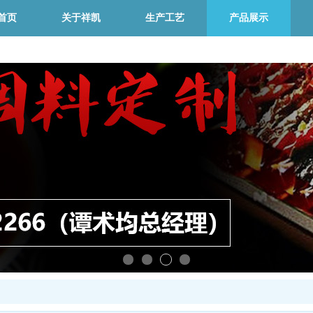
首页
关于祥凯
生产工艺
产品展示