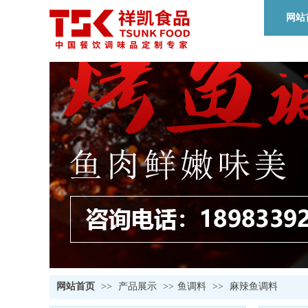
网站
网站首页
>>
产品展示
>>
鱼调料
>>
麻辣鱼调料