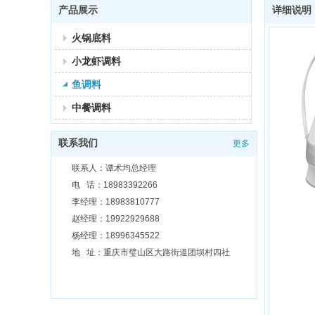
产品展示
详细说明
火锅底料
小龙虾调料
鱼调料
中餐调料
联系我们
更多
联系人：谭术均总经理
电 话：18983392266
李经理：18983810777
赵经理：19922929688
杨经理：18996345522
地 址：重庆市璧山区大路街道团坝村四社