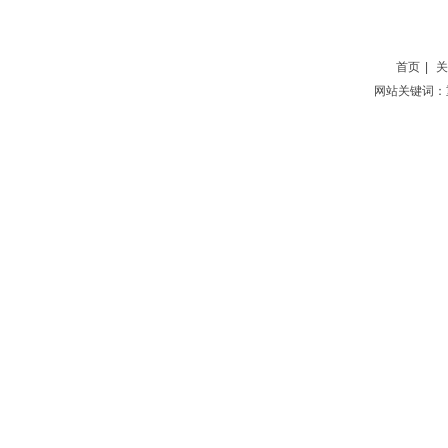
地址：重庆市璧山区大路街道团
首页
|
关
网站关键词：