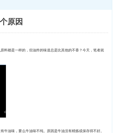
个原因
么原料都是一样的，但油炸的味道总是比其他的不香？今天，笔者就
没有
牛油
味，要么
牛油
味不纯。原因是
牛油
没有精炼或保存得不好。