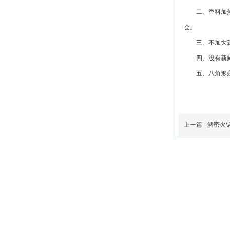
二、
香料加
会。
三
、
不加大
四
、
没有新
五、
八角形
上一篇
解密火
重庆祥凯食品有限
电话：189833922
李经理：1898381077
地址：重庆市璧山