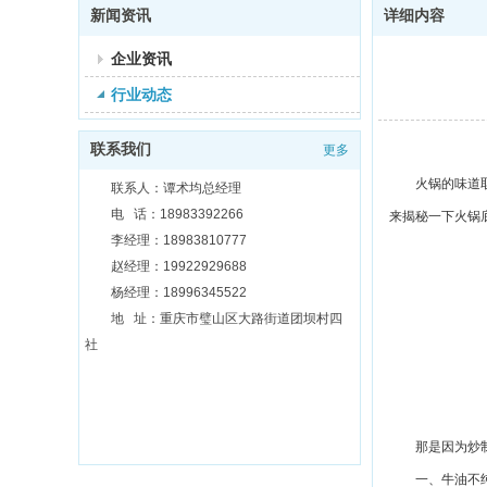
新闻资讯
详细内容
企业资讯
行业动态
联系我们
更多
火锅的味道
联系人：谭术均总经理
电 话：18983392266
来揭秘一下火锅
李经理：18983810777
赵经理：19922929688
杨经理：18996345522
地 址：重庆市璧山区大路街道团坝村四
社
那是因为炒
一
、
牛油不