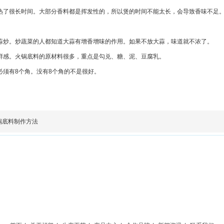
热了很长时间。大部分香料都是挥发性的，所以煲的时间不能太长，会导致香味不足
蒜炒。炒蔬菜的人都知道大蒜有增香增味的作用。如果不放大蒜，味道就不浓了。
鲜感。火锅底料的原材料很多，重点是勾兑、糖、泥、豆腐乳。
必须有
8
个角。没有
8
个角的不是很好。
锅底料制作方法
公司
66 （谭术均总经理）
7 / 赵经理：19922929688 / 杨经理：18996345522
区大路街道团坝四社