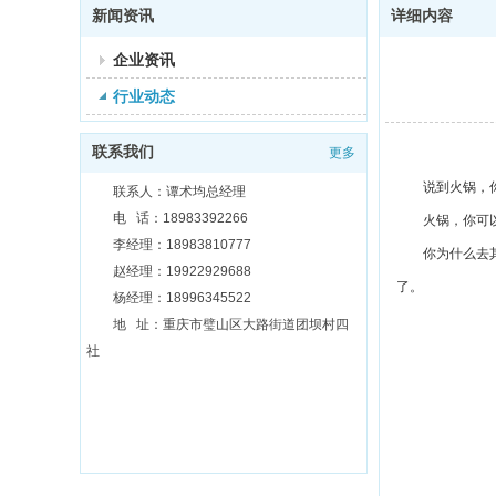
新闻资讯
详细内容
企业资讯
行业动态
联系我们
更多
说到火锅，
联系人：谭术均总经理
电 话：18983392266
火锅，你可
李经理：18983810777
你为什么去
赵经理：19922929688
了。
杨经理：18996345522
地 址：重庆市璧山区大路街道团坝村四
社