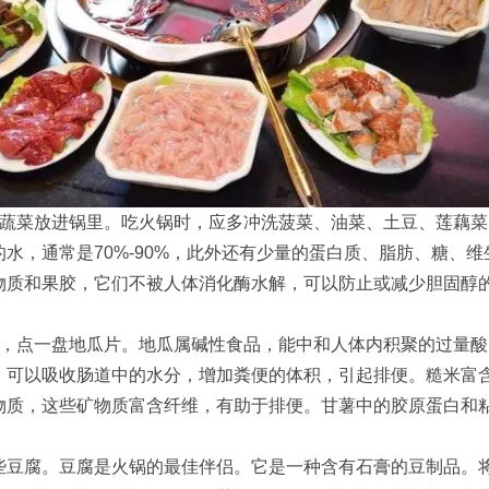
的蔬菜放进锅里。吃火锅时，应多冲洗菠菜、油菜、土豆、莲藕
的水，通常是70%-90%，此外还有少量的蛋白质、脂肪、糖、
物质和果胶，它们不被人体消化酶水解，可以防止或减少胆固醇
时，点一盘地瓜片。地瓜属碱性食品，能中和人体内积聚的过量
，可以吸收肠道中的水分，增加粪便的体积，引起排便。糙米富含
物质，这些矿物质富含纤维，有助于排便。甘薯中的胶原蛋白和
。
些豆腐。豆腐是火锅的最佳伴侣。它是一种含有石膏的豆制品。