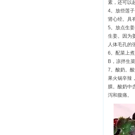
素，还可以
4。放些莲
肾心经。具
5。放点生
生姜。因为
人体毛孔的
6。配菜上
B，凉拌生
7。酸奶。
果火锅辛辣
膜。酸奶中
泻和腹痛。