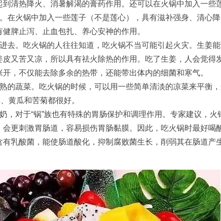
起到清热降火、消暑解渴的膏药作用。还可以在火锅中加入一些
子。在火锅中加入一些莲子（不是莲心），具有滋补强身、清心
有健脾止泻、止血包扎、养心安神的作用。
姜进去。吃火锅的人往往知道，吃火锅不当可能引起火灾。生姜
姜皮又苦又凉，所以具有祛火除热的作用。吃了生姜，人会觉得
张开，不仅能去除多余的热带，还能带出体内的细菌和寒气。
煮熟的蔬菜。吃火锅的时候，可以用一些简单清淡的凉菜来平衡，
菜、黄瓜和苦菊都很好。
酸奶，对于“锅”族也有特殊的胃肠保护和调理作用。专家建议，
，会更刺激胃肠道，容易损伤胃肠黏膜。因此，吃火锅时最好喝
含有乳酸菌，能使肠道酸化，抑制腐败菌生长，削弱其在肠道产