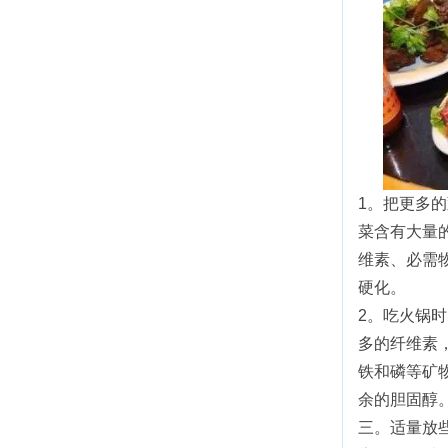
1。把更多
菜含有大量
维素、必需
硬化。
2。吃火锅
多的纤维素
铁和磷等矿
余的胆固醇
三。适量放