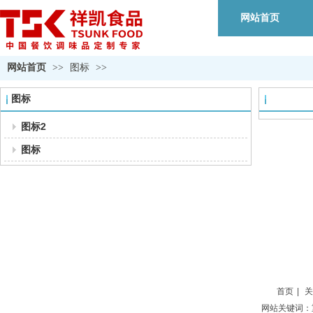
网站首页
网站首页
>>
图标
>>
图标
图标2
图标
重庆祥凯食品有限公司
电话：18983392266 （谭术均
李经理：18983810777 / 赵经理：1
地址：重庆市璧山区大路街道团
首页
|
关
网站关键词：